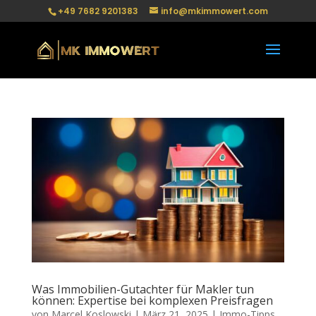
+49 7682 9201383
info@mkimmowert.com
Was Immobilien-Gutachter für Makler tun
können: Expertise bei komplexen Preisfragen
von
Marcel Koslowski
|
März 21, 2025
|
Immo-Tipps
,